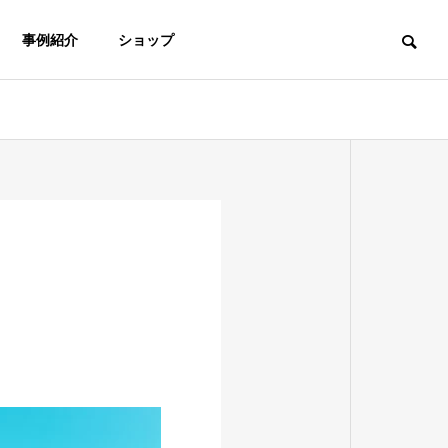
事例紹介
ショップ
お役立ち情報
イベント報告
ORIGIN
イフが生まれるまで
OUTLINE
車いす用「段差解消スロープ
「みんなのくるま
会社概要
（ポータブルスロープ）」の
事に終了！
す
オーダーメイド 福祉車両
選び方
ADAPTED AUTOMOBILE