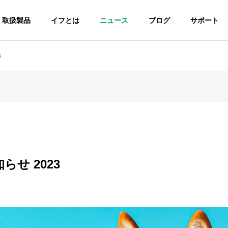
取扱製品
イフとは
ニュース
ブログ
サポート
3
ま話
イベント報告
PHY
STORY
イフの原点
せ 2023
COMMITMENT
帯広三条高校ラグビー
パンテーラ車いすの体験試乗
選ばれる理由
会で、おやじラガーマン
会を（急遽）開催しました♪
イド 車いす
オーダーメイド 電動車い
中（笑）
R
POWER WHEELCHAIR