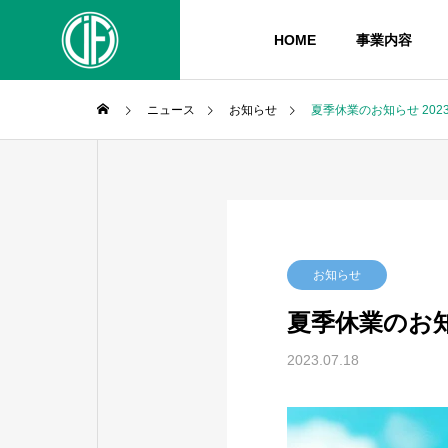
HOME
事業内容
ニュース
お知らせ
夏季休業のお知らせ 202
イベント報告
よもや
PHILOSO
理念
BLOG
SERVICE
お知らせ
ブログ
事業内容
夏季休業のお知ら
COMPANY
HISTORY
2023.07.18
すカー
TLTC（とかちロングトレイル
北海道
イフの歩み
イフとは
ッツ体
クラシック2013）
部OB
オーダメ
が奮闘
WHEELCHAI