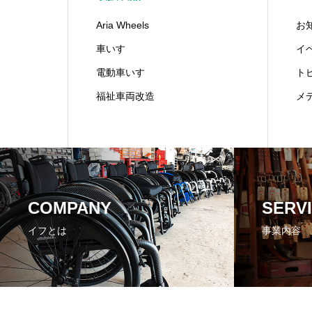
Aria Wheels
お
車いす
イ
電動車いす
ト
福祉車両改造
メ
COMPANY
SERV
イフとは
事業内容