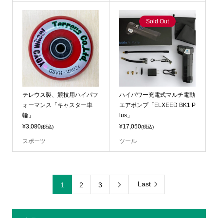
Sold Out
テレウス製、競技用ハイパフ
ハイパワー充電式マルチ電動
ォーマンス「キャスター車
エアポンプ「ELXEED BK1 P
輪」
lus」
¥3,080
¥17,050
(税込)
(税込)
スポーツ
ツール
Last
1
2
3
