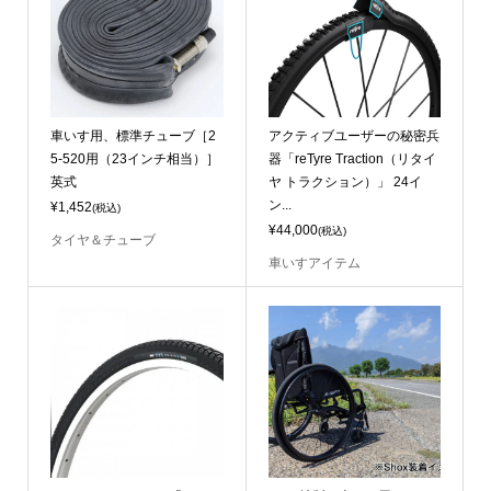
車いす用、標準チューブ［2
アクティブユーザーの秘密兵
5-520用（23インチ相当）］
器「reTyre Traction（リタイ
英式
ヤ トラクション）」 24イ
ン...
¥1,452
(税込)
¥44,000
(税込)
タイヤ＆チューブ
車いすアイテム