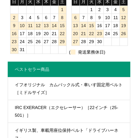
日
月
火
水
木
金
土
日
月
火
水
木
金
土
1
1
2
3
4
5
2
3
4
5
6
7
8
6
7
8
9
10
11
12
9
10
11
12
13
14
15
13
14
15
16
17
18
19
16
17
18
19
20
21
22
20
21
22
23
24
25
26
23
24
25
26
27
28
29
27
28
29
30
30
31
(
発送業務休日)
ベストセラー商品
イフオリジナル カムバックル式・車いす固定用ベルト
［ミドルサイズ］
IRC EXERACER（エクセレーサー）［22インチ（25-
501）］
イギリス製、車載用座位保持ベルト「ドライブハーネ
ス」