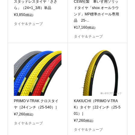
スタッドレスタイヤ「ささ
CEW社製 車いす用ソリッ
ら」（24×1_3/8）単品
ドタイヤ「shox オールラウ
ンド」MP標準ホイール専用
¥3,850
(税込)
品 25-...
タイヤ＆チューブ
¥17,160
(税込)
タイヤ＆チューブ
PRIMO V-TRAK クロスタイ
KAKIUCHI（PRIMO V-TRA
ヤ［24インチ（25-540）］
K）タイヤ［22インチ（25-5
01）］
¥7,260
(税込)
¥7,260
(税込)
タイヤ＆チューブ
タイヤ＆チューブ