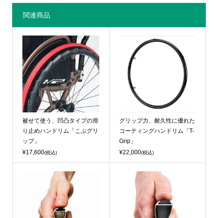
関連商品
被せて使う、凹凸タイプの滑
グリップ力、耐久性に優れた
り止めハンドリム「こぶグリ
コーティングハンドリム「T-
ップ」
Grip」
¥17,600
¥22,000
(税込)
(税込)