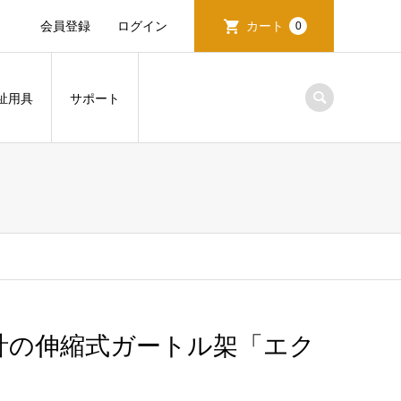
会員登録
ログイン
カート
0
祉用具
サポート
計の伸縮式ガートル架「エク