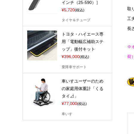
インチ（25-590）］
取
¥5,720
(税込)
工
タイヤ＆チューブ
長
トヨタ・ハイエース専
用「電動幅広補助ステ
※
ップ」後付キット
荷
¥396,000
(税込)
乗降車サポート
車いすユーザーのため
の家庭用体重計「くる
タイ⊿」
¥77,000
(税込)
車いす