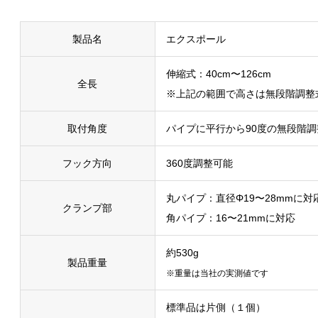
製品名
エクスポール
伸縮式：40cm〜126cm
全長
※上記の範囲で高さは無段階調整
取付角度
パイプに平行から90度の無段階調
フック方向
360度調整可能
丸パイプ：直径Φ19〜28mmに対
クランプ部
角パイプ：16〜21mmに対応
約530g
製品重量
※重量は当社の実測値です
標準品は片側（１個）