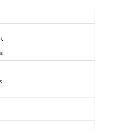
式
整
応