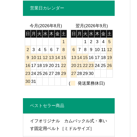
営業日カレンダー
今月(2026年8月)
翌月(2026年9月)
日
月
火
水
木
金
土
日
月
火
水
木
金
土
1
1
2
3
4
5
2
3
4
5
6
7
8
6
7
8
9
10
11
12
9
10
11
12
13
14
15
13
14
15
16
17
18
19
16
17
18
19
20
21
22
20
21
22
23
24
25
26
23
24
25
26
27
28
29
27
28
29
30
30
31
(
発送業務休日)
ベストセラー商品
イフオリジナル カムバックル式・車い
す固定用ベルト［ミドルサイズ］