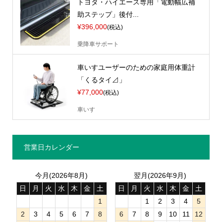
トヨタ・ハイエース専用「電動幅広補
助ステップ」後付...
¥396,000
(税込)
乗降車サポート
車いすユーザーのための家庭用体重計
「くるタイ⊿」
¥77,000
(税込)
車いす
営業日カレンダー
今月(2026年8月)
翌月(2026年9月)
日
月
火
水
木
金
土
日
月
火
水
木
金
土
1
1
2
3
4
5
2
3
4
5
6
7
8
6
7
8
9
10
11
12