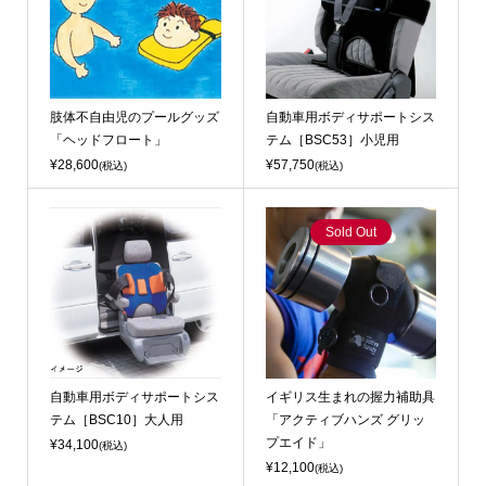
肢体不自由児のプールグッズ
自動車用ボディサポートシス
「ヘッドフロート」
テム［BSC53］小児用
¥28,600
¥57,750
(税込)
(税込)
Sold Out
自動車用ボディサポートシス
イギリス生まれの握力補助具
テム［BSC10］大人用
「アクティブハンズ グリッ
プエイド」
¥34,100
(税込)
¥12,100
(税込)