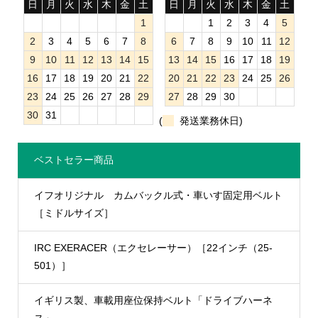
日
月
火
水
木
金
土
日
月
火
水
木
金
土
1
1
2
3
4
5
2
3
4
5
6
7
8
6
7
8
9
10
11
12
9
10
11
12
13
14
15
13
14
15
16
17
18
19
16
17
18
19
20
21
22
20
21
22
23
24
25
26
23
24
25
26
27
28
29
27
28
29
30
30
31
(
発送業務休日)
ベストセラー商品
イフオリジナル カムバックル式・車いす固定用ベルト
［ミドルサイズ］
IRC EXERACER（エクセレーサー）［22インチ（25-
501）］
イギリス製、車載用座位保持ベルト「ドライブハーネ