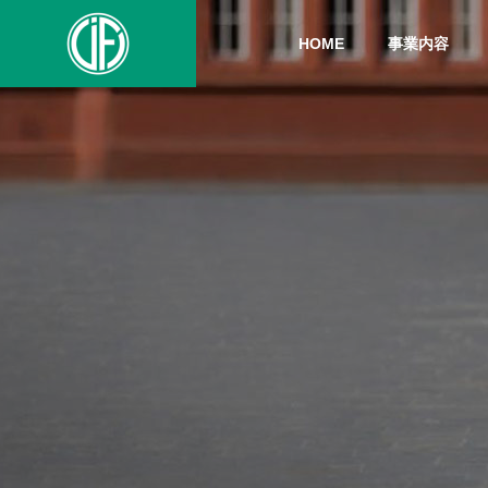
HOME
事業内容
イベント報告
よもや
PHILOSO
理念
BLOG
SERVICE
ブログ
事業内容
COMPANY
HISTORY
クショ
氷まつりランチ会に参加しま
これま
イフの歩み
イフとは
を開催
した！
てあり
オーダメ
WHEELCHAI