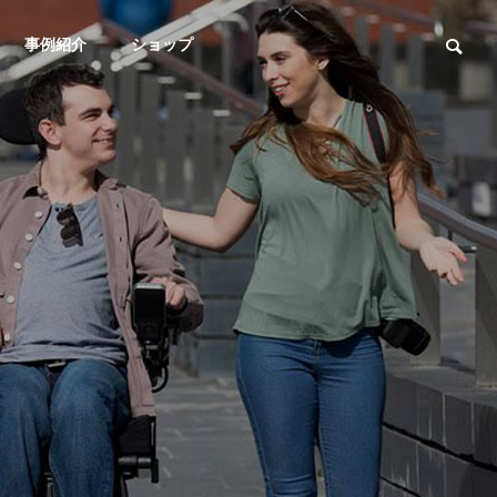
事例紹介
ショップ
イベント報告
イベント報告
ORIGIN
イフが生まれるまで
OUTLINE
十勝初のユニバーサルマナー
パンテーラ車
会社概要
検定が盛況のうちに終了しま
会を（急遽）開
す
オーダーメイド 福祉車両
した♪
ADAPTED AUTOMOBILE