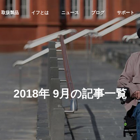
取扱製品
イフとは
ニュース
ブログ
サポート
ま話
イベント報告
PHY
STORY
イフの原点
2
0
1
8
年
9
月
の
記
事
一
覧
COMMITMENT
で一緒に頑張ってくれ
2022フードバレーとかちマラ
選ばれる理由
がとう！
ソン大会 「車いす部門」が無
イド 車いす
オーダーメイド 電動車い
事に終了しました！
R
POWER WHEELCHAIR