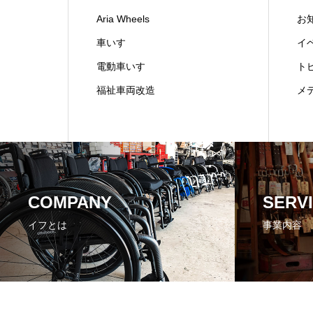
Aria Wheels
お
車いす
イ
電動車いす
ト
福祉車両改造
メ
COMPANY
SERV
イフとは
事業内容