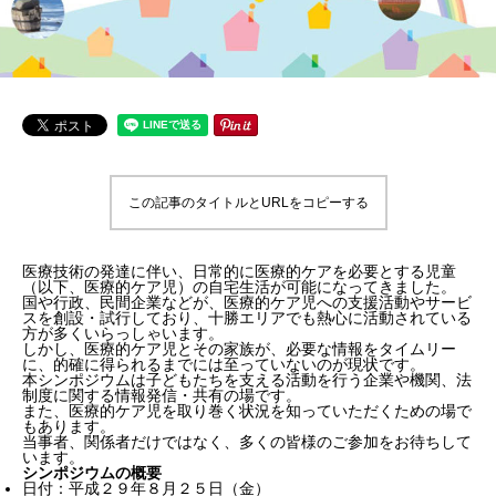
この記事のタイトルとURLをコピーする
医療技術の発達に伴い、日常的に医療的ケアを必要とする児童
（以下、医療的ケア児）の自宅生活が可能になってきました。
国や行政、民間企業などが、医療的ケア児への支援活動やサービ
スを創設・試行しており、十勝エリアでも熱心に活動されている
方が多くいらっしゃいます。
しかし、医療的ケア児とその家族が、必要な情報をタイムリー
に、的確に得られるまでには至っていないのが現状です。
本シンポジウムは子どもたちを支える活動を行う企業や機関、法
制度に関する情報発信・共有の場です。
また、医療的ケア児を取り巻く状況を知っていただくための場で
もあります。
当事者、関係者だけではなく、多くの皆様のご参加をお待ちして
います。
シンポジウムの概要
日付：平成２９年８月２５日（金）