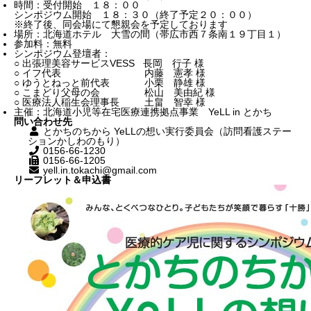
時間：受付開始 １８：００
シンポジウム開始 １８：３０（終了予定２０：００）
※終了後、同会場にて懇親会を予定しております
場所：北海道ホテル 大雪の間（帯広市西７条南１９丁目１）
参加料：無料
シンポジウム登壇者：
○ 出張理美容サービスVESS 長岡 行子 様
○ イフ代表 内藤 憲孝 様
○ ゆうとねっと前代表 小栗 静雄 様
○ こまどり父母の会 松山 美由紀 様
○ 医療法人稲生会理事長 土畠 智幸 様
主催：北海道小児等在宅医療連携拠点事業 YeLL in とかち
問い合わせ先
とかちのちから YeLLの想い実行委員会（訪問看護ステー
ションかしわのもり）
0156-66-1230
0156-66-1205
yell.in.tokachi@gmail.com
リーフレット＆申込書