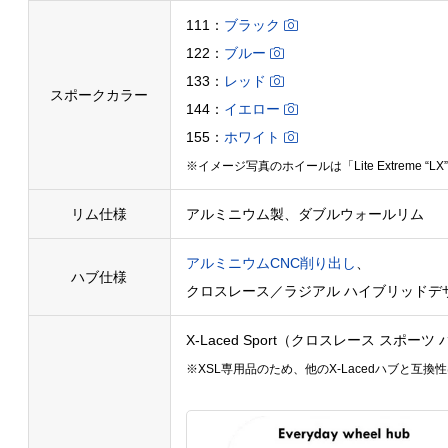
111：
ブラック
122：
ブルー
133：
レッド
スポークカラー
144：
イエロー
155：
ホワイト
※イメージ写真のホイールは「Lite Extreme “
リム仕様
アルミニウム製、ダブルウォールリム
アルミニウムCNC削り出し
、
ハブ仕様
クロスレース／ラジアル ハイブリッド
デ
X-Laced Sport（クロスレース スポーツ
※XSL専用品のため、他のX-Lacedハブと互換