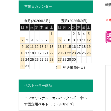
転
営業日カレンダー
※
今月(2026年8月)
翌月(2026年9月)
日
月
火
水
木
金
土
日
月
火
水
木
金
土
1
1
2
3
4
5
2
3
4
5
6
7
8
6
7
8
9
10
11
12
9
10
11
12
13
14
15
13
14
15
16
17
18
19
16
17
18
19
20
21
22
20
21
22
23
24
25
26
23
24
25
26
27
28
29
27
28
29
30
30
31
(
発送業務休日)
ベストセラー商品
イフオリジナル カムバックル式・車い
す固定用ベルト［ミドルサイズ］