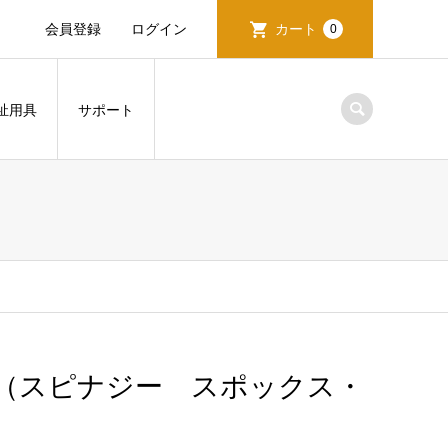
会員登録
ログイン
カート
0
祉用具
サポート
d “XSL” （スピナジー スポックス・