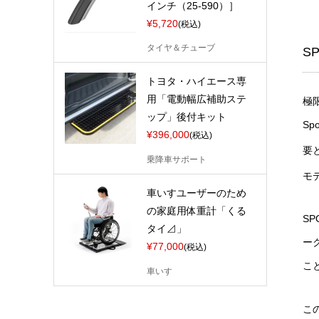
インチ（25-590）］
¥5,720
(税込)
タイヤ＆チューブ
SP
トヨタ・ハイエース専
用「電動幅広補助ステ
極
ップ」後付キット
Sp
¥396,000
(税込)
要
乗降車サポート
モ
車いすユーザーのため
の家庭用体重計「くる
SP
タイ⊿」
ー
¥77,000
(税込)
こ
車いす
こ