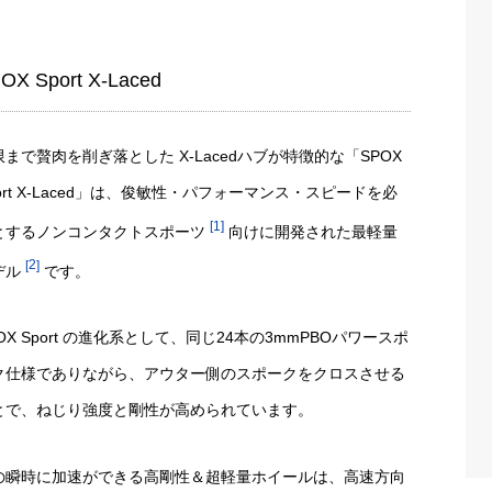
OX Sport X-Laced
限まで贅肉を削ぎ落とした X-Lacedハブが特徴的な「SPOX
ort X-Laced」は、俊敏性・パフォーマンス・スピードを必
1
とするノンコンタクトスポーツ
向けに開発された最軽量
2
デル
です。
OX Sport の進化系として、同じ24本の3mmPBOパワースポ
ク仕様でありながら、アウター側のスポークをクロスさせる
とで、ねじり強度と剛性が高められています。
の瞬時に加速ができる高剛性＆超軽量ホイールは、高速方向