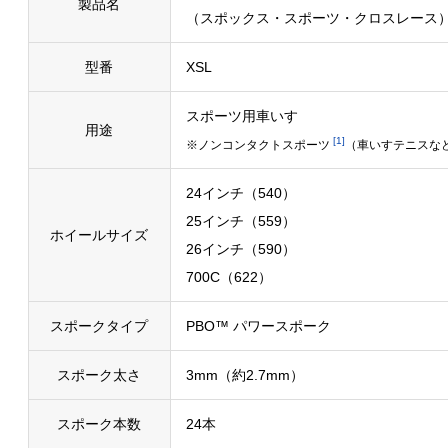
製品名
（スポックス・スポーツ・クロスレース
型番
XSL
スポーツ用車いす
用途
1
※ノンコンタクトスポーツ
（車いすテニスな
24インチ（540）
25インチ（559）
ホイールサイズ
26インチ（590）
700C（622）
スポークタイプ
PBO™ パワースポーク
スポーク太さ
3mm（約2.7mm）
スポーク本数
24本