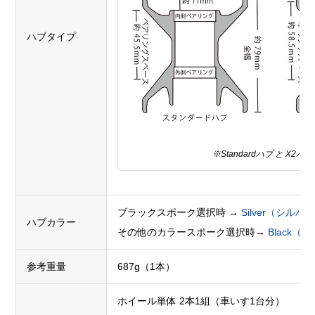
ハブタイプ
※Standardハブ と X2ハ
ブラックスポーク選択時 →
Silver（シル
ハブカラー
その他のカラースポーク選択時→
Black（
参考重量
687g（1本）
ホイール単体 2本1組（車いす1台分）