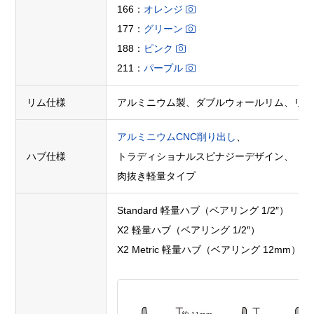
166：
オレンジ
177：
グリーン
188：
ピンク
211：
パープル
リム仕様
アルミニウム製、ダブルウォールリム
、リム
アルミニウムCNC削り出し
、
ハブ仕様
トラディショナルスピナジーデザイン、
肉抜き軽量タイプ
Standard 軽量ハブ（ベアリング 1/2″）
X2 軽量ハブ（ベアリング 1/2″）
X2 Metric 軽量ハブ（ベアリング 12mm）