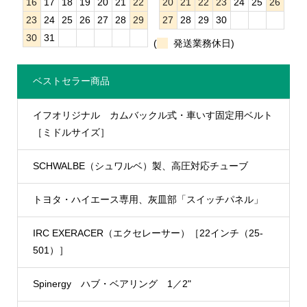
16
17
18
19
20
21
22
20
21
22
23
24
25
26
23
24
25
26
27
28
29
27
28
29
30
30
31
(
発送業務休日)
ベストセラー商品
イフオリジナル カムバックル式・車いす固定用ベルト
［ミドルサイズ］
SCHWALBE（シュワルベ）製、高圧対応チューブ
トヨタ・ハイエース専用、灰皿部「スイッチパネル」
IRC EXERACER（エクセレーサー）［22インチ（25-
501）］
Spinergy ハブ・ベアリング 1／2"