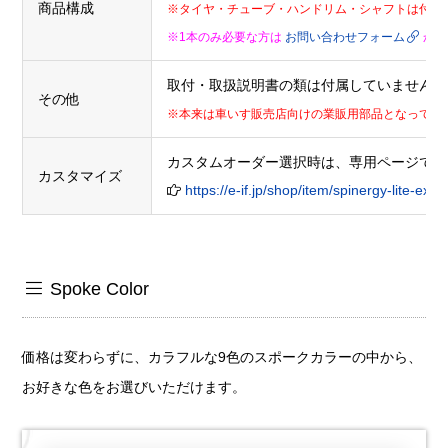
商品構成
※タイヤ・チューブ・ハンドリム・シャフトは付属
※1本のみ必要な方は
お問い合わせフォーム
から
取付・取扱説明書の類は付属していません
その他
※本来は車いす販売店向けの業販用部品となってお
カスタムオーダー選択時は、専用ページで希
カスタマイズ
https://e-if.jp/shop/item/spinergy-lite-ex
Spoke Color
価格は変わらずに、カラフルな9色のスポークカラーの中から、
お好きな色をお選びいただけます。