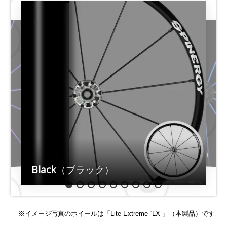
Blue
（ブルー）
ル）
Black
（ブラック）
※イメージ写真のホイールは「Lite Extreme “LX”」（本製品）です