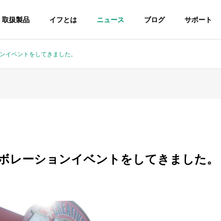
取扱製品
イフとは
ニュース
ブログ
サポート
ョンイベントをしてきました。
ト報告
お役立ち情報
PHY
STORY
イフの原点
ラボレーションイベントをしてきました。
COMMITMENT
ろ氷まつり 車いすカー
軽量・コンパクト折りたたみ
選ばれる理由
＆冬の車いすグッツ体
電動車いす3選！ スペック比較
イド 車いす
オーダーメイド 電動車い
であなたにぴったりの1台を見
R
POWER WHEELCHAIR
つけよう！