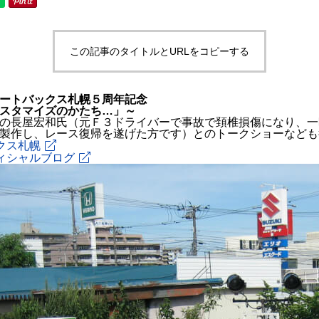
この記事のタイトルとURLをコピーする
ートバックス札幌５周年記念
スタマイズのかたち…」～
の長屋宏和氏（元Ｆ３ドライバーで事故で頚椎損傷になり、一
製作し、レース復帰を遂げた方です）とのトークショーなども
クス札幌
ィシャルブログ