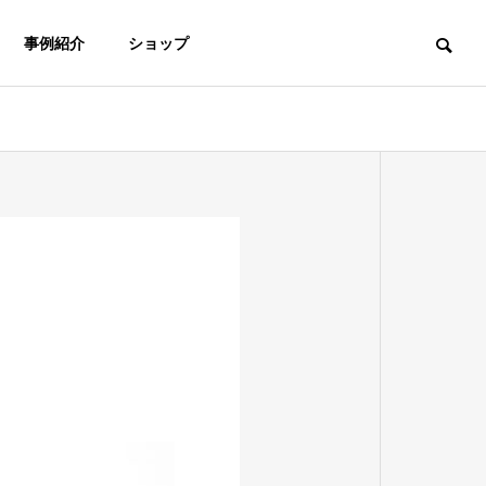
事例紹介
ショップ
イベント報告
お役立ち情報
ORIGIN
イフが生まれるまで
OUTLINE
ポラリスとイフのワークショ
NASVA（ナ
会社概要
ップ「真冬の車椅子」を開催
人自動車事故
す
オーダーメイド 福祉車両
しました！
用品の購入申
ADAPTED AUTOMOBILE
たします！