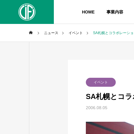
HOME
事業内容
ニュース
イベント
SA札幌とコラボレーシ
イベント報告
イベン
PHILOSO
理念
BLOG
SERVICE
イベント
ブログ
事業内容
SA札幌とコ
COMPANY
HISTORY
2006.08.05
リアを
パンテーラ車いすの体験試乗
おびひ
イフの歩み
イフとは
ーリズ
会を（急遽）開催しました♪
リング
オーダメ
験会
WHEELCHAI