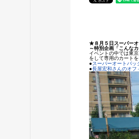
★８月５日スーパーオ
～特別企画「こんなカ
イベントの中では東京
をして専用のカートを
●
スーパーオートバッ
●
長屋宏和さんのオフ