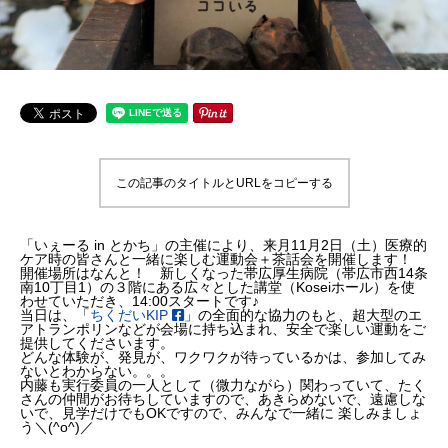
この記事のタイトルとURLをコピーする
「いぇーる in とかち」の主催により、来月11月2日（土）医療的
ケア時の皆さんと一緒に楽しむ運動会＋茶話会を開催します！
開催場所はなんと！ 新しくなった帯広厚生病院（帯広市西14条
南10丁目1）の３階にある広々とした講堂（Koseiホール）を使
わせていただき、14:00スタートです♪
当日は、「
ちくだいKIP
」の全面的な協力のもと、超大型のエ
アトランポリンなどが会場に持ち込まれ、安全で楽しい運動をご
提供してくださいます。
どんな体験が、発見が、ワクワクが待っているかは、参加してみ
ないとわからない。。。
内藤も実行委員の一人として（微力ながら）関わっていて、たく
さんの仲間がお待ちしていますので、あきらめないで、遠慮しな
いで、見学だけでもOKですので、みんなで一緒に 楽しみましょ
う＼(^o^)／