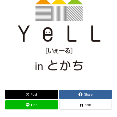
Post
Share
Line
note