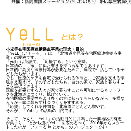
小児等在宅医療連携拠点事業の理念・目的
「YeLL（いぇーる）」は、「北海道小児等在宅医療連携拠点事
業」の愛称です。
「yell」は英語で、「応援する」という意味。
日本語の、「家」に似た響きを持つ言葉でもあります。
日常的に高度な医療行為が必要なために、病院で生活している子
どもたちがいます。
でも、医療的ケアを自宅で受けられる体制と、ご家族を支える環
境さえ整えば、その子どもたちも、自分の家で、家族と暮らすこ
とを選択できます。
医療を必要とする人々が家で暮らすことを可能にするネットワー
クを北海道につくり、拡げていく。
在宅医療の重要性をより多くの方に知ってもらいながら、多様な
人々が一緒に暮らす社会づくりをすすめる。
「応援」してくれる仲間を、北海道にどんどん増やす。
それが、「YeLL」の活動の目的です。
———-
そして、そんな「YeLL」の活動目的に共鳴した十勝地区の有志
が集まり、 “とかち流のYeLL” を広めるべく、2016年からスター
トしたのが「いぇーる in とかち」のプロジェクトです♪