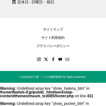
定休日 : 日曜日・祝日
サイトマップ
サイト利用規約
プライバシーポリシー
Copyright © 新・イフの秘密基地 All rights reserved.
Warning
: Undefined array key "show_hatena_btm" in
/home/ifweb/e-if.jp/public_html/works/wp-
content/themes/muum_tcd085/footer.php
on line
411
Warning
: Undefined array key "show_pocket_btm" in