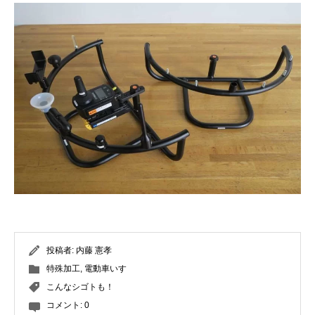
投稿者:
内藤 憲孝
特殊加工
,
電動車いす
こんなシゴトも！
コメント:
0