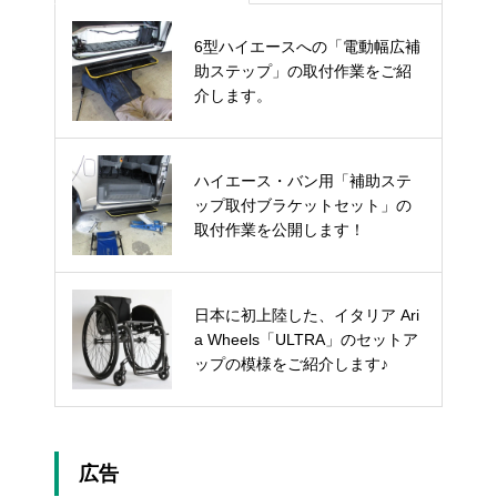
6型ハイエースへの「電動幅広補
松永製作所「H-MAX」を２台ま
助ステップ」の取付作業をご紹
とめて納車♪
介します。
日本初上陸！イタリア製のハイパ
ハイエース・バン用「補助ステ
フォーマンス車いす Progeo CAR
ップ取付ブラケットセット」の
BOMAX を納車しました♪
取付作業を公開します！
日本に初上陸した、イタリア Ari
AutoMobility 901 HandControl-Sy
a Wheels「ULTRA」のセットア
stem
ップの模様をご紹介します♪
広告