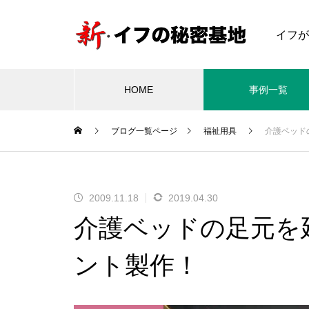
イフが
HOME
事例一覧
ブログ一覧ページ
福祉用具
介護ベッド
車いす
電
Aria Wheels
Ari
日本に初上陸した、イタリア Ar
2009.11.18
2019.04.30
ia Wheels「ULTRA」のセット
2019.08.31
2
介護ベッドの足元を
アップの模様をご紹介します♪
.0 Mg」
イタリア Aria Wheels「1.0 Mg」
イタリ
お客様に
が日本に初上陸！
と一
ント製作！
イタリア Aria Wheels「1.0 M