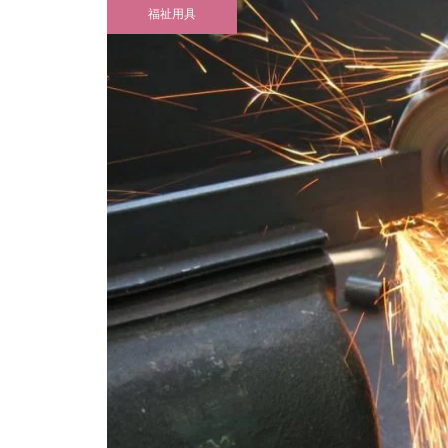
福祉用具
g」と一緒に出かけてみました♪
ハイエース&レジアスエース専用
「フロントハンドレール」の取付
作業を赤裸々に公開します！
日本初上陸！イタリア製のハイ
パンテーラ「U3 Light」納車準備
パフォーマンス車いす Progeo
完了！
CARBOMAX を納車しました♪
全国初？！自動車学校の教習車に
901ハンドコントロール・システ
ムを装着して運転免許取得にチャ
パンテーラ「U3 Light」納車準
レンジ！
備完了！