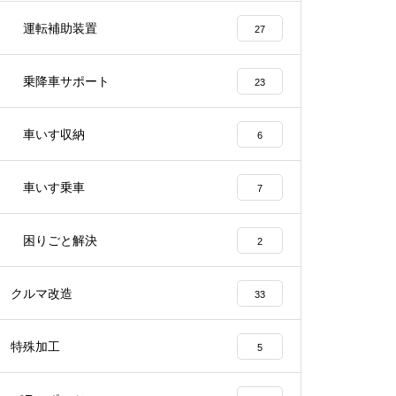
運転補助装置
27
乗降車サポート
23
車いす収納
6
車いす乗車
7
困りごと解決
2
クルマ改造
33
特殊加工
5