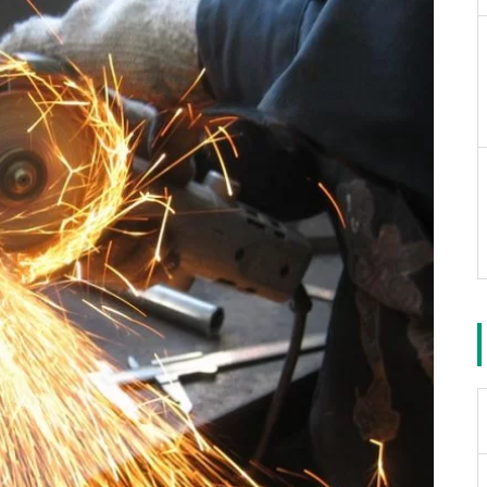
g」が日本に初上陸！
イタリア Aria Wheels「1.0 Mg」
を、ご縁があった東京のお客様に
納車しました♪
スバル・インプレッサに「RECAR
北海道初！Quickie 7R Freesty
O（レカロ）シート」を装着させ
le Backrestモデルを納車♪
ていただきました♪（※福祉車両
でもトラックでもありません
6型ハイエースへの「電動幅広補
（笑））
助ステップ」の取付作業をご紹介
します。
スマートドライブは北海道でも
大好評です♪