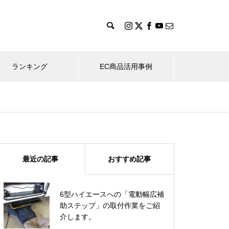
ランキング
EC商品活用事例
パラスポーツ
運転補助装置
Aria Wh
背の低い女性の方に合わせて
2007.07.01
2019
最近の記事
おすすめ記事
「Suai 2」をセットアップ！
Day
AutoMobility 901 HandControl-
イタリア A
System
が日本に
6型ハイエースへの「電動幅広補
トヨタ・ベルタ アクセル＆ブレ
助ステップ」の取付作業をご紹
ーキペダル嵩上げ改造
介します。
イタリア Aria Wheels「2.0 A