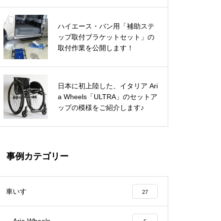
L」が日本に初上陸！
ハイエース・バン用「補助ステ
シュトリッカー社製ハンドバイク
イタリア Aria Wheels「1.0 Mg」
ップ取付ブラケットセット」の
と一緒に出かけてみました♪
「シティ７」のデモ機を導入！
取付作業を公開します！
ハイエース専用「電動幅広補助ス
お洒落な「K-MAX」を納車させ
日本に初上陸した、イタリア Ari
テップ」の取付作業を赤裸々に公
ていただきました♪
お洒落な「K-MAX」を納車させ
a Wheels「ULTRA」のセットア
開します！
ていただきました♪
ップの模様をご紹介します♪
イフのハイエースに「フィオレラ
リフト」を装着しました！
松永製作所「H-MAX」を２台ま
事例カテゴリー
とめて納車♪
車いす
27