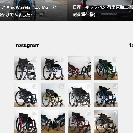
 Aria Wheels「1.0 Mg」と一
日産・キャラバン 荷室床嵩上架
出かけてみました♪
耐荷重仕様）
Instagram
f