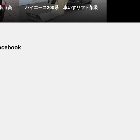
装（高
ハイエース200系 車いすリフト架装
車いす収納装
産ラフェスタ
acebook