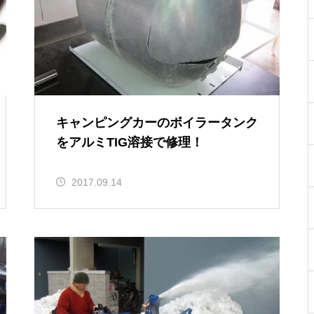
g」が日本に初上陸！
パンテーラ「U3 Light」納車準備
完了！
北海道初！Quickie 7R Freesty
シュトリッカー社製ハンドバイク
キャンピングカーのボイラータンク
le Backrestモデルを納車♪
「シティ７」のデモ機を導入！
をアルミTIG溶接で修理！
2017.09.14
車いす収納装置「カロリフト40」
を新型VOXYに装着！
スマートドライブは北海道でも
大好評です♪