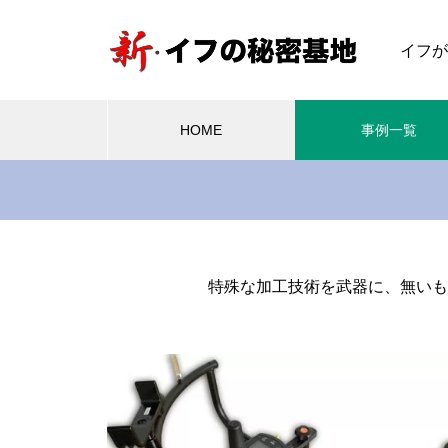
イフが
HOME
事例一覧
車いす
電
車いす乗車
ハン
日本に初上陸した、イタリア Ar
特殊な加工技術を武器に、無いも
ia Wheels「ULTRA」のセット
2011.06.18
2
アップの模様をご紹介します♪
ウェイス
ハイエース200系 車いすリフト架
シュ
」を取付
装
「シ
イタリア Aria Wheels「1.0 M