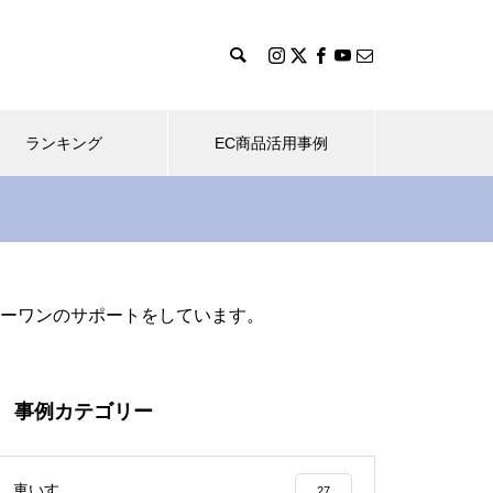
ランキング
EC商品活用事例
パラスポーツ
車いす収納
運転補助
背の低い女性の方に合わせて
ーワンのサポートをしています。
2014.04.17
2016
「Suai 2」をセットアップ！
専用
車いす収納装置「カロリフト40」
全国初？
取付
を日産ラフェスタに装着！
01ハン
事例カテゴリー
を装着し
ンジ！
イタリア Aria Wheels「2.0 A
車いす
27