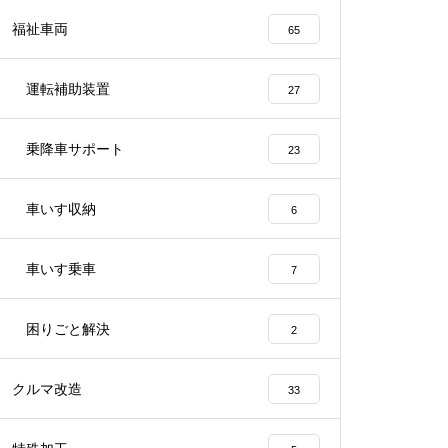
福祉車両
65
運転補助装置
27
乗降車サポート
23
車いす収納
6
車いす乗車
7
困りごと解決
2
クルマ改造
33