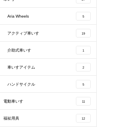
L」が日本に初上陸！
Aria Wheels
5
「シティ・コンフォート」納車！
アクティブ車いす
19
スバル・インプレッサに「RECAR
お洒落な「K-MAX」を納車させ
O（レカロ）シート」を装着させ
介助式車いす
ていただきました♪
1
ていただきました♪（※福祉車両
でもトラックでもありません
車いすアイテム
2
（笑））
トヨタ・ベルタ アクセル＆ブレ
ーキペダル嵩上げ改造
ハンドサイクル
5
松永製作所「H-MAX」を２台ま
とめて納車♪
電動車いす
11
福祉用具
12