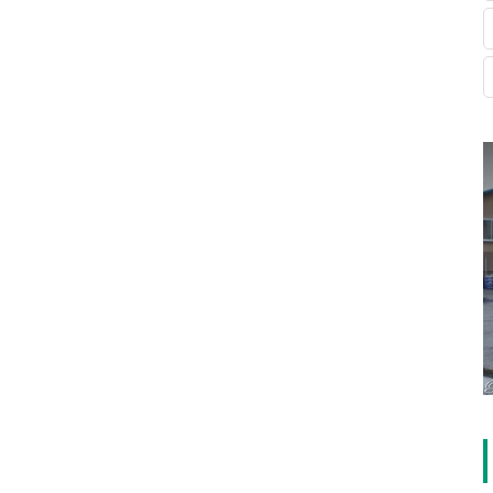
搭載した
マツダ・アクセラの教習車にスウェーデ
ン・オートアダプト製ペダル延長システム
を装着！