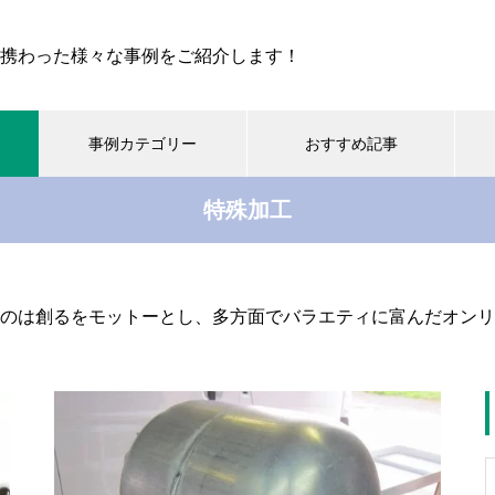
携わった様々な事例をご紹介します！
事例カテゴリー
おすすめ記事
特殊加工
おすすめ記事
動車いす
福祉用具
福祉車両
クルマ改造
特殊加工
ドサイクル
乗降車サポート
イタリア Aria Wheels「1.0 M
のは創るをモットーとし、多方面でバラエティに富んだオンリ
g」を、ご縁があった東京のお
010.09.07
2019.09.12
客様に納車しました♪
トリッカー社製ハンドバイク
ハイエース&レジアスエース
ティ７」のデモ機を導入！
「フロントハンドレール」の
作業を赤裸々に公開します！
イタリア Aria Wheels「1.0 M
特集記事