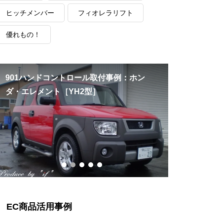
ヒッチメンバー
フィオレラリフト
優れもの！
901ハンドコントロール取付事例：ホン
ハイエース
ダ・エレメント［YH2型］
パーツセッ
プ」を装着
EC商品活用事例