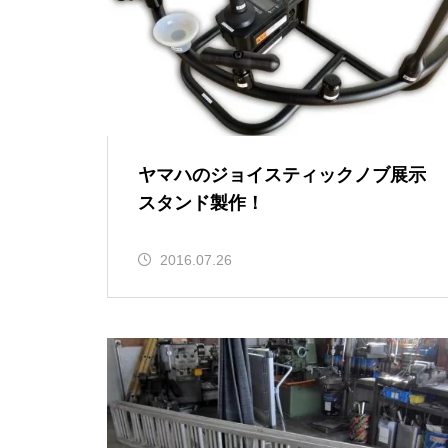
g」と一緒に出かけてみました♪
ハイエース・バン用「補助ステッ
プ取付ブラケットセット」の取付
作業を公開します！
日本初上陸！イタリア製のハイ
イタリア Aria Wheels「1.0 Mg」
パフォーマンス車いす Progeo
ヤマハのジョイスティックノブ展示
と一緒に出かけてみました♪
CARBOMAX を納車しました♪
スタンド製作！
ハイエース専用「電動幅広補助ス
2016.07.26
テップ」の取付作業を赤裸々に公
開します！
パンテーラ「U3 Light」納車準
備完了！