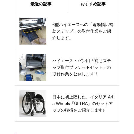
最近の記事
おすすめ記事
6型ハイエースへの「電動幅広補
ヤマハのジョイスティックノブ展
助ステップ」の取付作業をご紹
示スタンド製作！
介します。
ハイエース・バン用「補助ステ
パンテーラ「U3 Light」納車準備
ップ取付ブラケットセット」の
完了！
取付作業を公開します！
ハイエース&レジアスエース専用
日本に初上陸した、イタリア Ari
「フロントハンドレール」の取付
a Wheels「ULTRA」のセットア
作業を赤裸々に公開します！
ップの模様をご紹介します♪