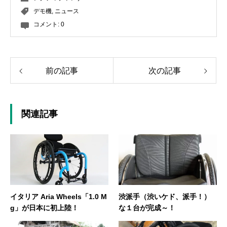
デモ機
,
ニュース
コメント:
0
前の記事
次の記事
関連記事
イタリア Aria Wheels「1.0 M
渋派手（渋いケド、派手！）
g」が日本に初上陸！
な１台が完成～！