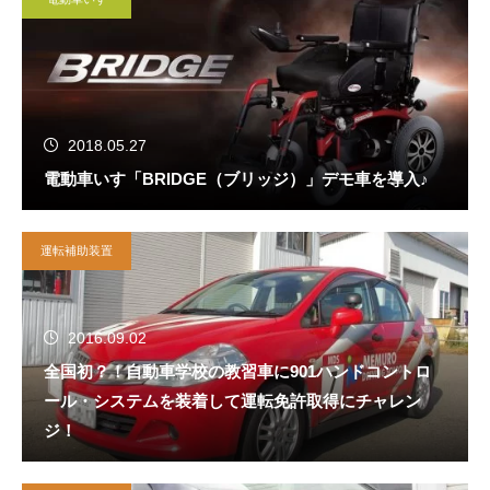
2018.05.27
電動車いす「BRIDGE（ブリッジ）」デモ車を導入♪
運転補助装置
2016.09.02
全国初？！自動車学校の教習車に901ハンドコントロ
ール・システムを装着して運転免許取得にチャレン
ジ！