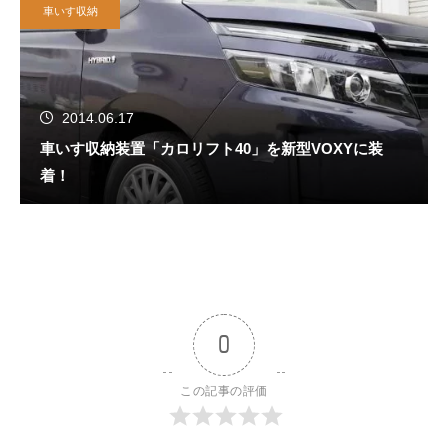
車いす収納
2014.06.17
車いす収納装置「カロリフト40」を新型VOXYに装
着！
0
この記事の評価