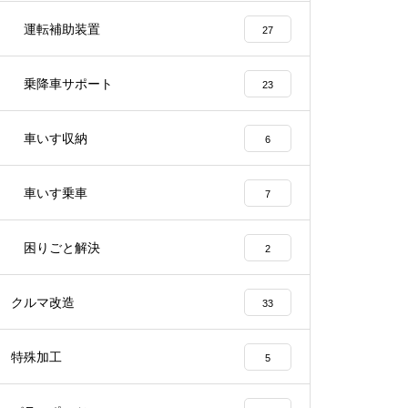
運転補助装置
27
乗降車サポート
23
車いす収納
6
車いす乗車
7
困りごと解決
2
クルマ改造
33
特殊加工
5