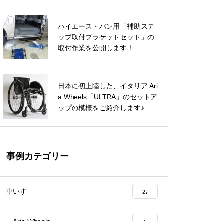
L」が日本に初上陸！
ハイエース・バン用「補助ステ
イタリア Aria Wheels「1.0 Mg」
イフのハイエースにレカロ LX-F
ップ取付ブラケットセット」の
シートを装着♪
と一緒に出かけてみました♪
取付作業を公開します！
お洒落な「K-MAX」を納車させ
パンテーラ「U3 Light」納車準備
日本に初上陸した、イタリア Ari
ていただきました♪
シュミッキング社製、レースタイ
完了！
a Wheels「ULTRA」のセットア
プのハンドバイクを納車！
ップの模様をご紹介します♪
車いすラグビーマシンの特注バン
パーを製作しました！
松永製作所「H-MAX」を２台ま
事例カテゴリー
とめて納車♪
車いす
27