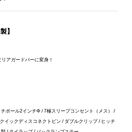
製】
なリアガードバーに変身！
ッチボール2インチΦ / 7極スリープコンセント（メス） /
/ クイックディスコネクトピン / ダブルクリップ / ヒッチ
類 / タイラップ / バックランプステー