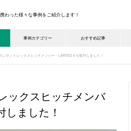
携わった様々な事例をご紹介します！
事例カテゴリー
おすすめ記事
おすすめ記事
にサントレックスヒッチメンバー・LIMITED II を取付しました！
動車いす
福祉用具
福祉車両
クルマ改造
特殊加工
ドサイクル
乗降車サポート
イタリア Aria Wheels「1.0 M
g」を、ご縁があった東京のお
011.05.01
2014.05.27
レックスヒッチメンバ
客様に納車しました♪
ドバイク交流 2011（帯広Day
アシストグリップ取付の模様
裸々に公開！
を取付しました！
イタリア Aria Wheels「1.0 M
特集記事