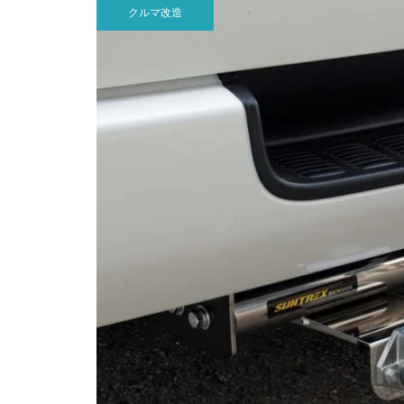
クルマ改造
g」と一緒に出かけてみました♪
クイッキー２、daiさんスペシャル
車いすの納車完了！
日本初上陸！イタリア製のハイ
トヨタ・ベルタ アクセル＆ブレ
パフォーマンス車いす Progeo
ーキペダル嵩上げ改造
CARBOMAX を納車しました♪
バックゲートストラップ取付事例
のご紹介です！
パンテーラ「U3 Light」納車準
備完了！