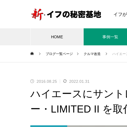
イフが
HOME
事例一覧
ブログ一覧ページ
クルマ改造
ハイエース
車いす
電
アクティブ車いす
ハン
日本に初上陸した、イタリア Ar
2016.08.25
2022.01.31
ia Wheels「ULTRA」のセット
2019.01.08
2
ハイエースにサント
アップの模様をご紹介します♪
 Aria
北海道初！Quickie 7R Freestyl
ハン
セットアッ
e Backrestモデルを納車♪
s）
ー・LIMITED II 
イタリア Aria Wheels「1.0 M