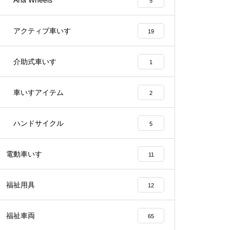
Aria Wheels
5
アクティブ車いす
19
介助式車いす
1
車いすアイテム
2
ハンドサイクル
5
電動車いす
11
福祉用具
12
福祉車両
65