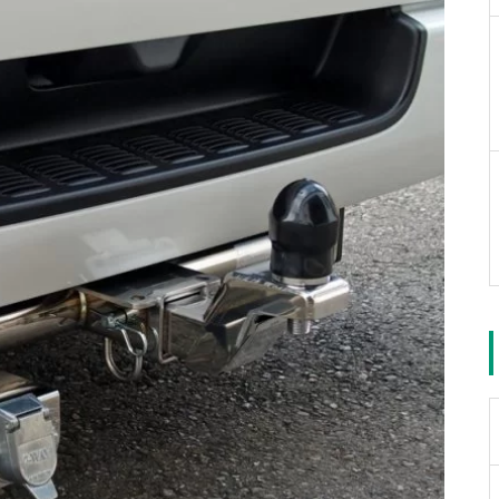
g」が日本に初上陸！
イタリア Aria Wheels「1.0 Mg」
が日本に初上陸！
全国初？！自動車学校の教習車に
北海道初！Quickie 7R Freesty
901ハンドコントロール・システ
le Backrestモデルを納車♪
ムを装着して運転免許取得にチャ
レンジ！
ハンドバイク交流 2011（帯広Day
s）
スマートドライブは北海道でも
大好評です♪