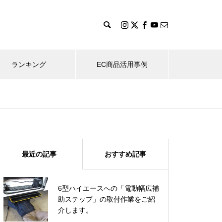
ランキング
EC商品活用事例
パラスポーツ
車いす乗車
乗降車サ
背の低い女性の方に合わせて
2011.06.18
2018
最近の記事
おすすめ記事
「Suai 2」をセットアップ！
を赤
ハイエース200系 車いすリフト架
プリウス
装
ートを装
6型ハイエースへの「電動幅広補
ハイエース200系 車いすリフト
助ステップ」の取付作業をご紹
移設作業
介します。
イタリア Aria Wheels「2.0 A