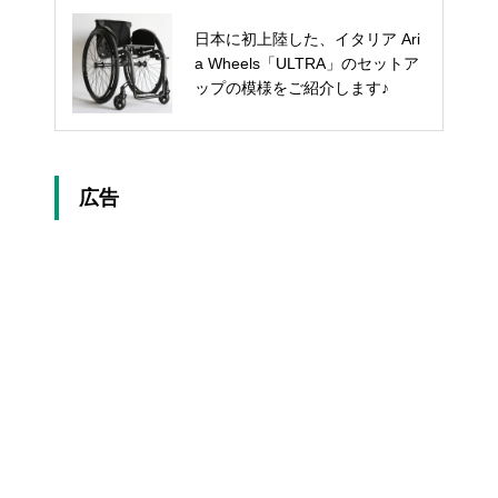
日本に初上陸した、イタリア Ari
「シティ・コンフォート」納車！
a Wheels「ULTRA」のセットア
ップの模様をご紹介します♪
広告