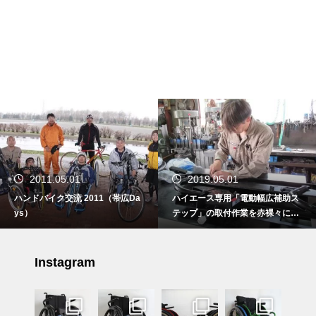
2011.05.01
2019.05.01
ハンドバイク交流 2011（帯広Da
ハイエース専用「電動幅広補助ス
ys）
テップ」の取付作業を赤裸々に公
開します！
Instagram